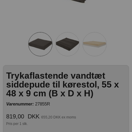
Trykaflastende vandtæt
siddepude til kørestol, 55 x
48 x 9 cm (B x D x H)
Varenummer:
27855R
819,00
DKK
655,20 DKK ex moms
Pris per 1 stk.