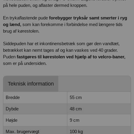
på hele puden, og aflaster dermed kroppen.
En trykaflastende pude
forebygger tryksår samt smerter i ryg
og lænd,
som kan forekomme i forbindelse med længere tids
brug af kørestolen.
Siddepuden har et inkontinensbetræk som gør den vandtæt,
betrækket kan nemt tages af og kan vaskes ved 40 grader.
Puden
fastgøres til kørestolen ved hjælp af to velcro-baner,
som er på undersiden.
Teknisk information
Bredde
55 cm
Dybde
48 cm
Højde
9 cm
Max. brugervægt
100 kg