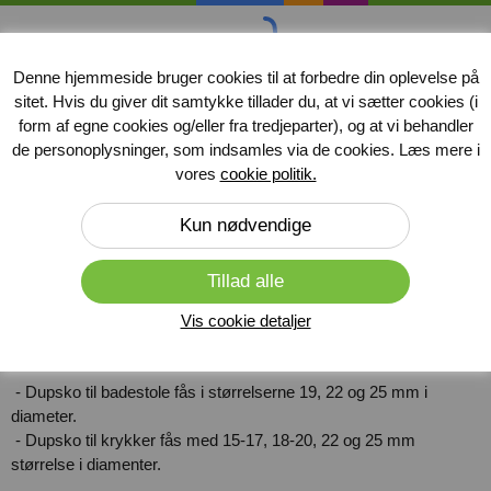
handicap
midler
.dk
Denne hjemmeside bruger cookies til at forbedre din oplevelse på
sitet. Hvis du giver dit samtykke tillader du, at vi sætter cookies (i
Produkter
form af egne cookies og/eller fra tredjeparter), og at vi behandler
de personoplysninger, som indsamles via de cookies. Læs mere i
Forside
»
Dupsko
vores
cookie politik.
Dupsko
Her finder du dupsko til krykker og badestole, alle dupsko er lavet
af naturgummi. Dupskoene til krykker er metalforstærket, grundet
den store mængde slid de dagligt udsættes for. Dupsko giver
krykker og badestole et bedre greb på overflader, derudover
Vis cookie detaljer
undgår man at skrabe og lave mærker i gulve.
- Dupsko til badestole fås i størrelserne 19, 22 og 25 mm i
diameter.
- Dupsko til krykker fås med 15-17, 18-20, 22 og 25 mm
størrelse i diamenter.