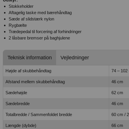
Stokkeholder
Aftagelig taske med bærehåndtag
Sæde af slidstærk nylon
Rygbælte
Trædepedal til forcering af forhindringer
2 låsbare bremser på baghjulene
Teknisk information
Vejledninger
Højde af skubbehåndtag
74 – 102
Afstand mellem skubbehåndtag
46 cm
Sædehøjde
62 cm
Sædebredde
46 cm
Totalbredde / Sammenfoldet bredde
60 cm / 
Længde (dybde)
66 cm