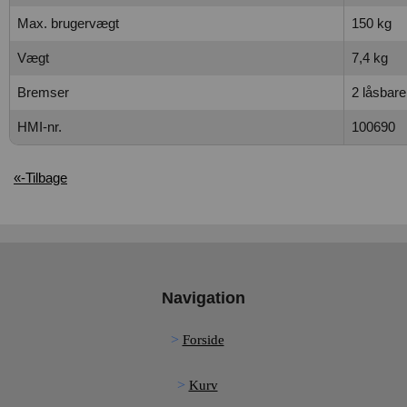
Max. brugervægt
150 kg
Vægt
7,4 kg
Bremser
2 låsbare
HMI-nr.
100690
«-Tilbage
Navigation
Forside
Kurv