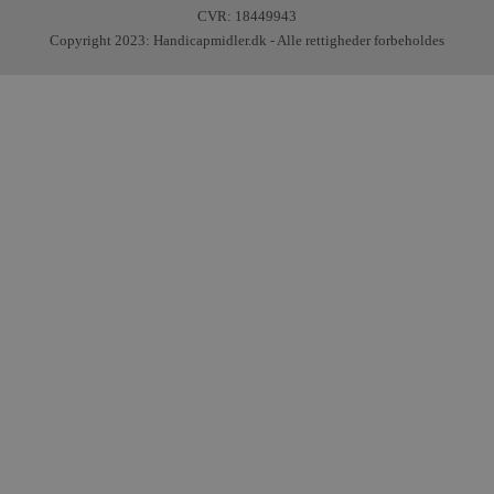
CVR: 18449943
Copyright 2023: Handicapmidler.dk - Alle rettigheder forbeholdes