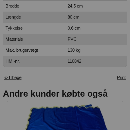
Bredde
24,5 cm
Længde
80 cm
Tykkelse
0,6 cm
Materiale
PVC
Max. brugervægt
130 kg
HMI-nr.
110842
«-Tilbage
Print
Andre kunder købte også