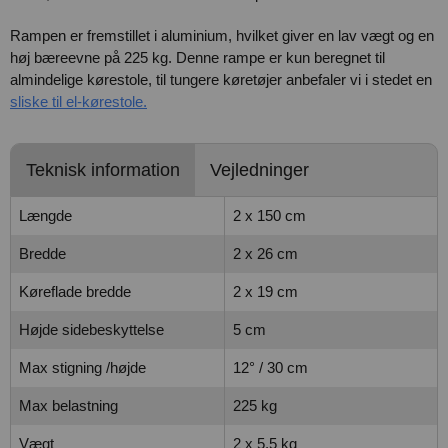
Rampen er fremstillet i aluminium, hvilket giver en lav vægt og en
høj bæreevne på 225 kg. Denne rampe er kun beregnet til
almindelige kørestole, til tungere køretøjer anbefaler vi i stedet en
sliske til el-kørestole.
Teknisk information
Vejledninger
Længde
2 x 150 cm
Bredde
2 x 26 cm
Køreflade bredde
2 x 19 cm
Højde sidebeskyttelse
5 cm
Max stigning /højde
12° / 30 cm
Max belastning
225 kg
Vægt
2 x 5,5 kg