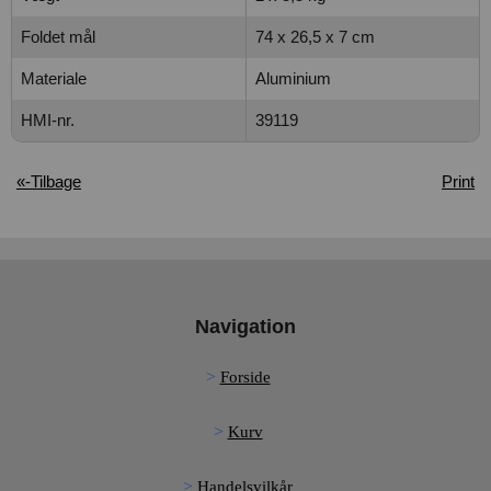
Foldet mål
74 x 26,5 x 7 cm
Materiale
Aluminium
HMI-nr.
39119
«-Tilbage
Print
Navigation
Forside
Kurv
Handelsvilkår