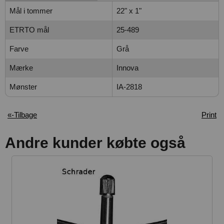
Mål i tommer
22" x 1"
ETRTO mål
25-489
Farve
Grå
Mærke
Innova
Mønster
IA-2818
«-Tilbage
Print
Andre kunder købte også