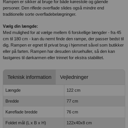
Rampen er sikker at bruge for både kørestole og gående
personer. Den riflede overflade slides også mindre end
traditionelle sorte overfladebelægninger.
Vælg din længde:
Med mulighed for at vælge mellem 6 forskellige længder - fra 45
cm til 180 cm - kan du nemt finde den rampe, der passer bedst til
dig. Rampen er egnet til privat brug i hjemmet såvel som butikker
eller på farten. Rampen har desuden skruehuller, så den kan
fastgøres til dørkarmen eller trinnet for ekstra stabilitet.
Teknisk information
Vejledninger
Længde
122 cm
Bredde
77 cm
Køreflade bredde
76 cm
Foldet mål (L x B x H)
122x40x8 cm