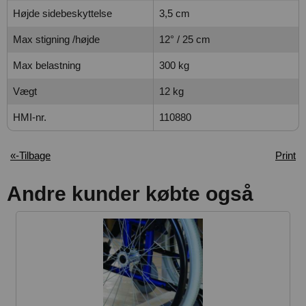
Højde sidebeskyttelse
3,5 cm
Max stigning /højde
12° / 25 cm
Max belastning
300 kg
Vægt
12 kg
HMI-nr.
110880
«-Tilbage
Print
Andre kunder købte også