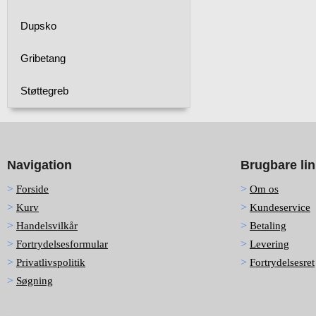
Dupsko
Gribetang
Støttegreb
Navigation
Brugbare li
Forside
Om os
Kurv
Kundeservice
Handelsvilkår
Betaling
Fortrydelsesformular
Levering
Privatlivspolitik
Fortrydelsesret
Søgning