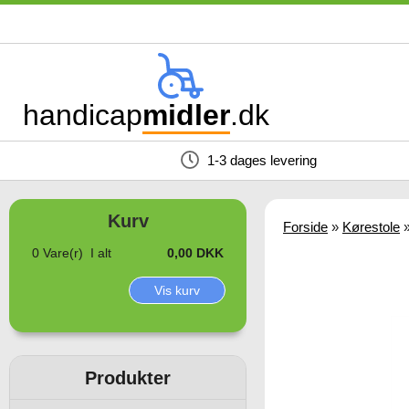
handicap
midler
.dk
1-3 dages levering
Forside
»
Kørestole
0 Vare(r) I alt
0,00 DKK
Vis kurv
Produkter